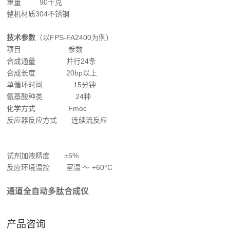
重量
90千克
整机材质
304不锈钢
技术参数
（以FPS-FA2400为例）
项目
参数
合成通量
并行24条
合成长度
20bp以上
单循环时间
15分钟
氨基酸种类
24种
化学方式
Fmoc
反应器反应方式
连续流反应
试剂加液精度
±5%
反应环境温控
室温 ～ +60°C
通道全自动多肽合成仪
产品咨询