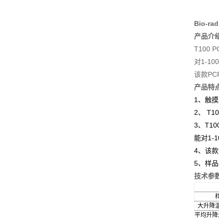
Bio-r
产品介
T10
对1-1
该款P
产品特
1、触
2、 
3、T
能对1-
4、该
5、样品容
技术参
大升降温
平均升降温