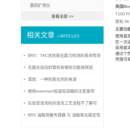
基因扩增仪
美国Bio
T100
查看全部 >>
管和 96
主要功
相关文章
/ ARTICLES
使用直
在一次
采用紧
通过个
BRS：TAC总抗氧化能力检测的革命性突
凭借可
破
无菌全自动封管机有哪些功能值得选
择？
藻类：一种抗氧化剂的来源
使用memmert恒温恒湿箱的注意事项
实验室清洗机的清洗工艺流程不了解可
以看看这些
BRS 油脂测量传感器 与 油脂氧化稳定性
分析试仪：竞争技术还是互补工具？