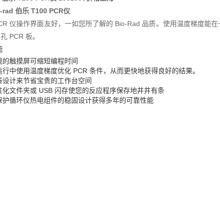
-rad 伯乐 T100 PCR仪
 PCR 仪操作界面友好，一如您所了解的 Bio-Rad 品质。使用温度梯度
 孔 PCR 板。
能
观的触摸屏可缩短编程时间
运行中使用温度梯度优化 PCR 条件，从而更快地获得良好的结果。
凑设计来节省宝贵的工作台空间
性化文件夹或 USB 闪存使您的反应程序保存地井井有条
保护循环仪热电组件的稳固设计获得多年的可靠性能