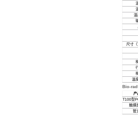
温
尺寸（宽
温
Bio-
产
T100型
触摸
管