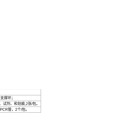
管支撑环；
、试剂、和划痕,2张/包。
CR管，2个/包。