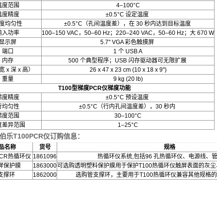
温度范围
4–100°C
温度精度
±0.5°C 设定温度
度均匀性
±0.5°C（孔间温度差），在 30 秒内达到目标温度
输入功率
100–150 VAC，50–60 Hz；220–240 VAC，50–60 Hz；大 670 W
显示屏
5.7'' VGA 彩色触摸屏
端口
1 个 USB A
内存
500 个典型程序；USB 闪存驱动器可无限扩展
 x 深 x 高）
26 x 47 x 23 cm (10 x 18 x 9'')
重量
9 kg (20 lb)
T100
型梯度
PCR
仪
梯度功能
梯度精度
±0.5°C 预设温度
行均匀性
±0.5°C（行内孔间温度差），30 秒内
梯度范围
30–100°C
度差异范围
1–25°C
rad伯乐T100PCR仪订购信息：
品名称
货号
规格
PCR热循环仪
1861096
热循环仪系统,包括96 孔热循环仪、电源线、
屏保护膜
1863000
可选购透明塑料保护膜用于保护T100热循环仪触屏表面的灰尘
支撑环
1862000
选购管支撑环，主要用于T100热循环仪兼容其他规格的P