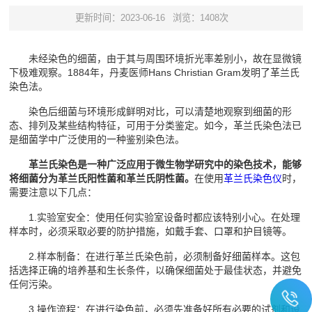
更新时间：2023-06-16
浏览：1408次
未经染色的细菌，由于其与周围环境折光率差别小，故在显微镜
下极难观察。1884年，丹麦医师Hans Christian Gram发明了革兰氏
染色法。
染色后细菌与环境形成鲜明对比，可以清楚地观察到细菌的形
态、排列及某些结构特征，可用于分类鉴定。如今，革兰氏染色法已
是细菌学中广泛使用的一种鉴别染色法。
革兰氏染色是一种广泛应用于微生物学研究中的染色技术，能够
将细菌分为革兰氏阳性菌和革兰氏阴性菌。
在使用
革兰氏染色仪
时，
需要注意以下几点：
1.实验室安全：使用任何实验室设备时都应该特别小心。在处理
样本时，必须采取必要的防护措施，如戴手套、口罩和护目镜等。
2.样本制备：在进行革兰氏染色前，必须制备好细菌样本。这包
括选择正确的培养基和生长条件，以确保细菌处于最佳状态，并避免
任何污染。
3.操作流程：在进行染色前，必须先准备好所有必要的试剂和设