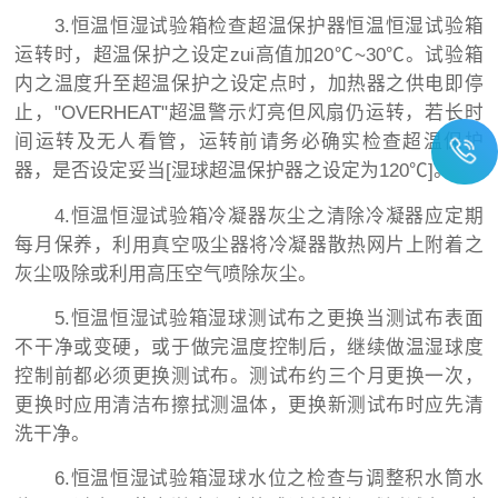
3.恒温恒湿试验箱检查超温保护器恒温恒湿试验箱
运转时，超温保护之设定zui高值加20℃~30℃。试验箱
内之温度升至超温保护之设定点时，加热器之供电即停
止，"OVERHEAT"超温警示灯亮但风扇仍运转，若长时
间运转及无人看管，运转前请务必确实检查超温保护
器，是否设定妥当[湿球超温保护器之设定为120℃]。
4.恒温恒湿试验箱冷凝器灰尘之清除冷凝器应定期
每月保养，利用真空吸尘器将冷凝器散热网片上附着之
灰尘吸除或利用高压空气喷除灰尘。
5.恒温恒湿试验箱湿球测试布之更换当测试布表面
不干净或变硬，或于做完温度控制后，继续做温湿球度
控制前都必须更换测试布。测试布约三个月更换一次，
更换时应用清洁布擦拭测温体，更换新测试布时应先清
洗干净。
6.恒温恒湿试验箱湿球水位之检查与调整积水筒水